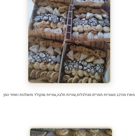
מארז מורכב מעוגיות תמרים מגולגלות,עוגיות חלבה,עוגיות שוקולד מושלגות ואוזני המן