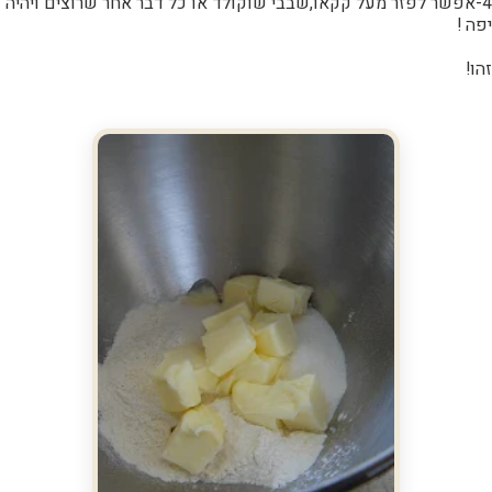
4-אפשר לפזר מעל קקאו,שבבי שוקולד או כל דבר אחר שרוצים ויהיה
יפה !
זהו!