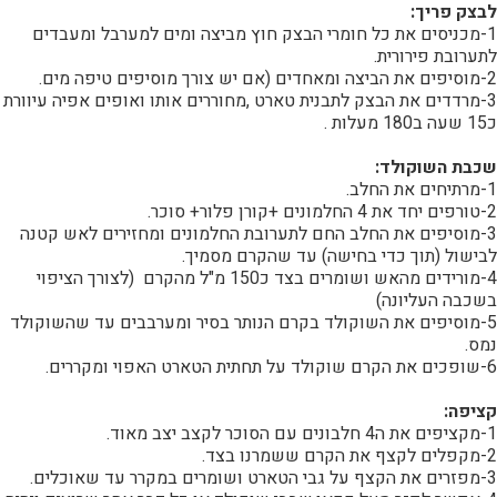
לבצק פריך:
1-מכניסים את כל חומרי הבצק חוץ מביצה ומים למערבל ומעבדים
לתערובת פירורית.
2-מוסיפים את הביצה ומאחדים (אם יש צורך מוסיפים טיפה מים.
3-מרדדים את הבצק לתבנית טארט ,מחוררים אותו ואופים אפיה עיוורת
כ15 שעה ב180 מעלות .
שכבת השוקולד:
1-מרתיחים את החלב.
2-טורפים יחד את 4 החלמונים +קורן פלור+ סוכר.
3-מוסיפים את החלב החם לתערובת החלמונים ומחזירים לאש קטנה
לבישול (תוך כדי בחישה) עד שהקרם מסמיך.
4-מורידים מהאש ושומרים בצד כ150 מ"ל מהקרם (לצורך הציפוי
בשכבה העליונה)
5-מוסיפים את השוקולד בקרם הנותר בסיר ומערבבים עד שהשוקולד
נמס.
6-שופכים את הקרם שוקולד על תחתית הטארט האפוי ומקררים.
קציפה:
1-מקציפים את ה4 חלבונים עם הסוכר לקצב יצב מאוד.
2-מקפלים לקצף את הקרם ששמרנו בצד.
3-מפזרים את הקצף על גבי הטארט ושומרים במקרר עד שאוכלים.