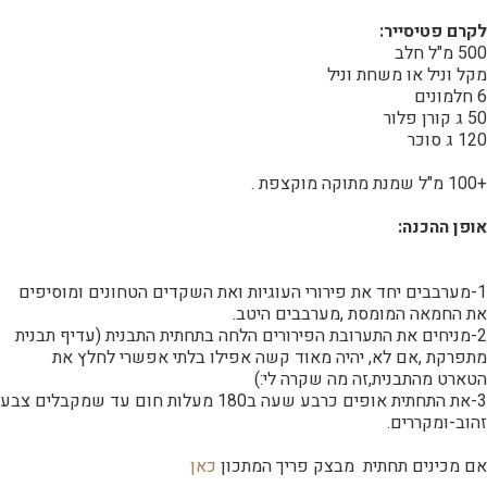
לקרם פטיסייר:
500 מ"ל חלב
מקל וניל או משחת וניל
6 חלמונים
50 ג קורן פלור
120 ג סוכר
+100 מ"ל שמנת מתוקה מוקצפת .
אופן ההכנה:
1-מערבבים יחד את פירורי העוגיות ואת השקדים הטחונים ומוסיפים
את החמאה המומסת ,מערבבים היטב.
2-מניחים את התערובת הפירורים הלחה בתחתית התבנית (עדיף תבנית
מתפרקת ,אם לא, יהיה מאוד קשה אפילו בלתי אפשרי לחלץ את
הטארט מהתבנית,זה מה שקרה לי:)
3-את התחתית אופים כרבע שעה ב180 מעלות חום עד שמקבלים צבע
זהוב-ומקררים.
אם מכינים תחתית מבצק פריך המתכון
כאן