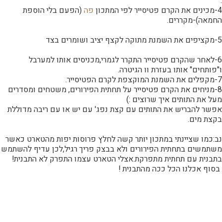
.
4-מכינים את הקרם פטיסייר לפי המתכון
פה
(הפעם בלי הוספת
החמאה)-מקררים.
5-מקציפים את השמנת מתוקה לקצף יציב ושומרים בצד
6-לאחר שהקרם פטיסייר התקרר לגמרי,מכניסים אותו למערבל
ו"פותחים" אותו בעזרת וו הגיטרה.
7-מקפלים את השמנת המוקצפת לקרם הפטיסייר.
8-מניחים את הקרם פטיסייר על תחתית הפירורים, משטחים ומסדרים
מעל את התותים איך שרוצים :)
אפשר להבריש את התותים עם קצת נפג' עם יש או עם ריבה מדוללת
בקצת מים.
נב:כמו שציינתי במתכון יותר קשה לחלץ פרוסות יפות מהטארט כאשר
משתמשים בתחתית הפירורים ולא בבצק פריך רגיל,לכן עדיף להשתמש
בתבנית עם תחתית מתפרקת.אצלי הטארט עצמו התפרק לא התבנית!
בסוף אכלנו הכל ככה מהתבנית !